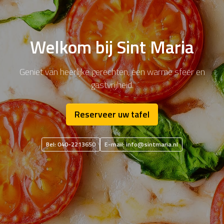
Welkom bij Sint Maria
Geniet van heerlijke gerechten, een warme sfeer en
gastvrijheid.
Reserveer uw tafel
Bel: 040-2213650
E-mail:
info@sintmaria.nl