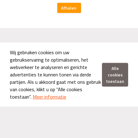
Afhalen
Wij gebruiken cookies om uw
gebruikservaring te optimaliseren, het
Aanbevolen menu
webverkeer te analyseren en gerichte
Alle
advertenties te kunnen tonen via derde
cookies
Broodje Shoarma Hawaï
€12,50
toestaan
partijen. Als u akkoord gaat met ons gebruik
van cookies, klikt u op "Alle cookies
toestaan".
Meer informatie
Broodje Shoarma Speciaal
€12,50
Broodje Kipfilet Speciaal
€12,50