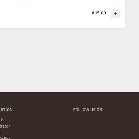
€15,00
MATION
FOLLOW US ON
 Us
trator
s
Policy