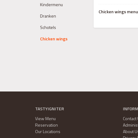
Kindermenu
Chicken wings menu
Dranken
Schotels
Chicken wings
TASTYIGNITER
INFOR
View Menu
Contact
Reservation
Adminis
Our Locations
About U
Privacy 