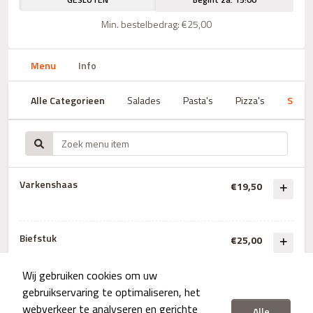
Min. bestelbedrag: €25,00
Menu
Info
Alle Categorieen
Salades
Pasta's
Pizza's
Steak
Varkenshaas
€19,50
Biefstuk
€25,00
Gegrilde biefstuk met peperroomsaus of
champignonroomsaus
Wij gebruiken cookies om uw
gebruikservaring te optimaliseren, het
webverkeer te analyseren en gerichte
Alle